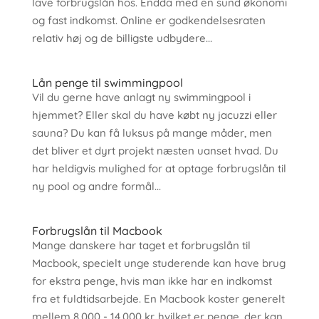
lave forbrugslån hos. Endda med en sund økonomi
og fast indkomst. Online er godkendelsesraten
relativ høj og de billigste udbydere...
Lån penge til swimmingpool
Vil du gerne have anlagt ny swimmingpool i
hjemmet? Eller skal du have købt ny jacuzzi eller
sauna? Du kan få luksus på mange måder, men
det bliver et dyrt projekt næsten uanset hvad. Du
har heldigvis mulighed for at optage forbrugslån til
ny pool og andre formål...
Forbrugslån til Macbook
Mange danskere har taget et forbrugslån til
Macbook, specielt unge studerende kan have brug
for ekstra penge, hvis man ikke har en indkomst
fra et fuldtidsarbejde. En Macbook koster generelt
mellem 8.000 - 14.000 kr. hvilket er penge, der kan