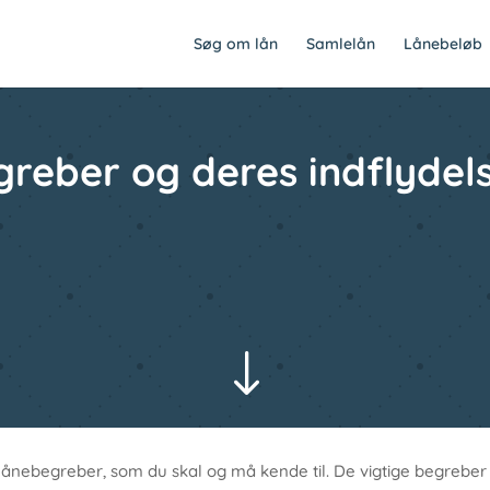
Søg om lån
Samlelån
Lånebeløb
greber og deres indflydel
"
lånebegreber, som du skal og må kende til. De vigtige begreber som