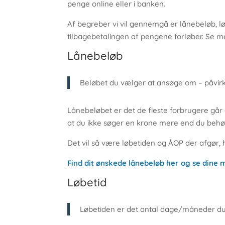
penge online eller i banken.
Af begreber vi vil gennemgå er lånebeløb, l
tilbagebetalingen af pengene forløber. Se me
Lånebeløb
Beløbet du vælger at ansøge om – påvir
Lånebeløbet er det de fleste forbrugere går o
at du ikke søger en krone mere end du behø
Det vil så være løbetiden og ÅOP der afgø
Find dit ønskede lånebeløb her og se dine 
Løbetid
Løbetiden er det antal dage/måneder du h