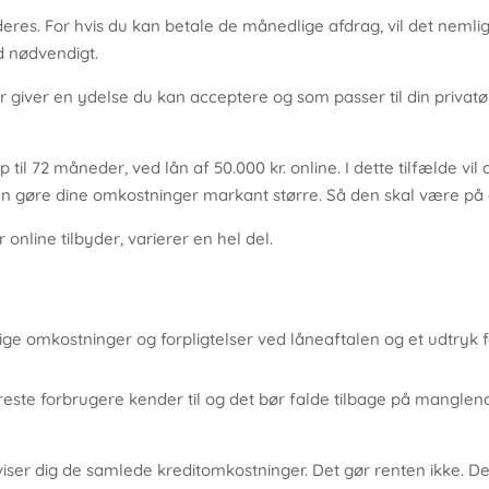
res. For hvis du kan betale de månedlige afdrag, vil det neml
d nødvendigt.
r giver en ydelse du kan acceptere og som passer til din privat
l 72 måneder, ved lån af 50.000 kr. online. I dette tilfælde vil 
 kan gøre dine omkostninger markant større. Så den skal være på
online tilbyder, varierer en hel del.
ige omkostninger og forpligtelser ved låneaftalen og et udtryk
este forbrugere kender til og det bør falde tilbage på mangl
iser dig de samlede kreditomkostninger. Det gør renten ikke. De