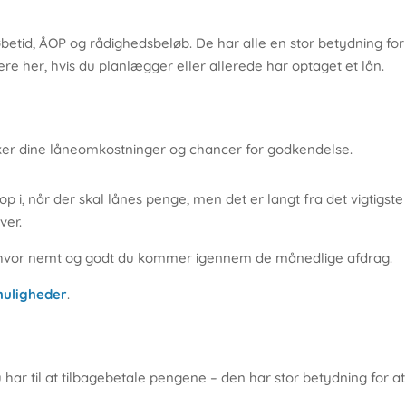
øbetid, ÅOP og rådighedsbeløb. De har alle en stor betydning fo
re her, hvis du planlægger eller allerede har optaget et lån.
ker dine låneomkostninger og chancer for godkendelse.
p i, når der skal lånes penge, men det er langt fra det vigtigste 
ver.
r, hvor nemt og godt du kommer igennem de månedlige afdrag.
muligheder
.
ar til at tilbagebetale pengene – den har stor betydning for a