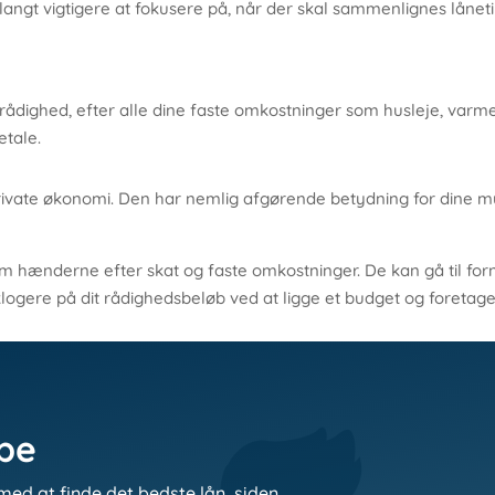
r langt vigtigere at fokusere på, når der skal sammenlignes låneti
rådighed, efter alle dine faste omkostninger som husleje, varme, 
etale.
rivate økonomi. Den har nemlig afgørende betydning for dine mul
.
 hænderne efter skat og faste omkostninger. De kan gå til forn
 klogere på dit rådighedsbeløb ved at ligge et budget og foreta
lpe
med at finde det bedste lån, siden