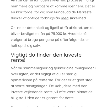
Alt i alt gør et lån uden sikkerhed processen langt
nemmere og hurtigere at komme igennem. Det er
en klar fordel for dig som kunde, da de færreste
ønsker at optage forbrugslån
med
sikkerhed.
Online er det enkelt og ligetil at få afklaret, om du
bliver bevilget et lån på 75.000 kr. Hvad du så
vælger at bruge pengene på efterfølgende, er
helt op til dig selv.
Vigtigt du finder den laveste
rente!
Når du sammenligner og tjekker dine muligheder i
oversigten, er det vigtigt at du er særlig
opmærksom på renterne. For det er et godt sted
at starte ansøgningen. De udbydere med den
laveste vejledende rente, vil ofte være blandt de
billigste. Uden der er garanti for dette.