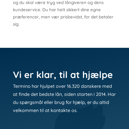
og du skal være tryg ved långiveren og dens
kundeservice. Du har helt sikkert dine egne
præferencer, men vær prisbevidst, for det betaler
sig.
Vi er klar, til at hjælpe
Termino har hjulpet over 16.320 danskere med
at finde det bedste lån, siden starten i 2014. Har
du spørgsmål eller brug for hjælp, er du altid
velkommen til at kontakte os.