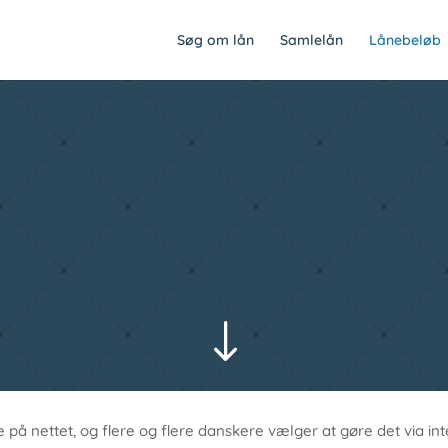
Søg om lån
Samlelån
Lånebeløb
"
 nettet, og flere og flere danskere vælger at gøre det via inter