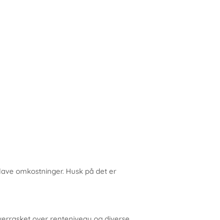
 lave omkostninger. Husk på det er
overrasket over renteniveau og diverse