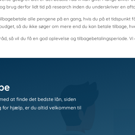
og brug derfor lidt tid på research inden du underskriver en afta
bagebetale alle pengene på en gang, hvis du på et tidspunkt få
t budget, så du ikke søger om mere end du kan betale tilbage, h
råd, så vil du få en god oplevelse og tilbagebetalingsperiode. Vi
lpe
med at finde det bedste lån, siden
g for hjælp, er du altid velkommen til