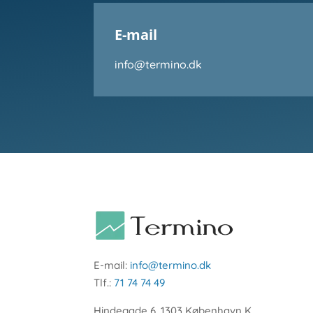
E-mail
info@termino.dk
E-mail:
info@termino.dk
Tlf.:
71 74 74 49
Hindegade 6, 1303 København K