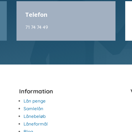
Telefon
71 74 74 49
Information
Lån penge
Samlelån
Lånebeløb
Låneformål
Blog