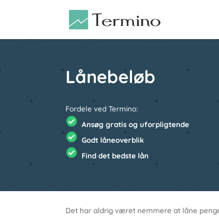
Lånebeløb
Fordele ved Termino:
Ansøg gratis og uforpligtende
Godt låneoverblik
Find det bedste lån
Det har aldrig været nemmere at låne penge på