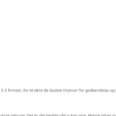
 2-3 firmaer, for at sikre de bedste chancer for godkendelse og
verse gebyrer. Det er det bedste råd vi kan give. Mange bliver 