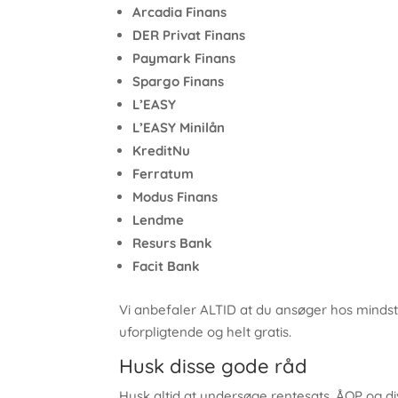
Arcadia Finans
DER Privat Finans
Paymark Finans
Spargo Finans
L’EASY
L’EASY Minilån
KreditNu
Ferratum
Modus Finans
Lendme
Resurs Bank
Facit Bank
Vi anbefaler ALTID at du ansøger hos mindst
uforpligtende og helt gratis.
Husk disse gode råd
Husk altid at undersøge rentesats, ÅOP og di