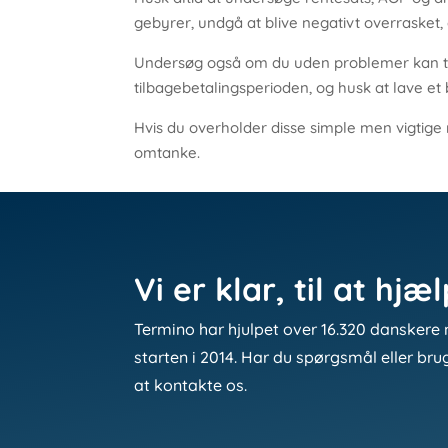
gebyrer, undgå at blive negativt overrasket, 
Undersøg også om du uden problemer kan til
tilbagebetalingsperioden, og husk at lave e
Hvis du overholder disse simple men vigtige 
omtanke.
Vi er klar, til at hjæ
Termino har hjulpet over 16.320 danskere 
starten i 2014. Har du spørgsmål eller bru
at kontakte os.