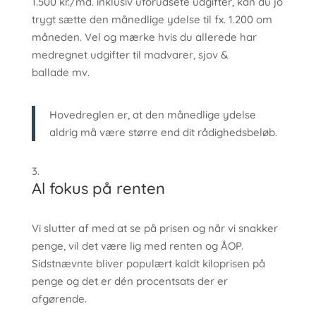
1.500 kr./md. inklusiv uforudsete udgifter, kan du jo
trygt sætte den månedlige ydelse til fx. 1.200 om
måneden. Vel og mærke hvis du allerede har
medregnet udgifter til madvarer, sjov &
ballade mv.
Hovedreglen er, at den månedlige ydelse
aldrig må være større end dit rådighedsbeløb.
Al fokus på renten
Vi slutter af med at se på prisen og når vi snakker
penge, vil det være lig med renten og ÅOP.
Sidstnævnte bliver populært kaldt kiloprisen på
penge og det er dén procentsats der er
afgørende.