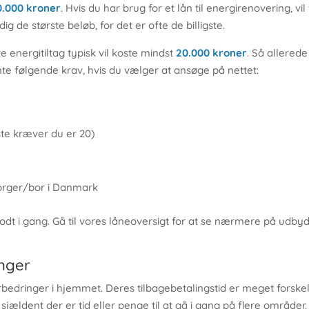
0.000 kroner
. Hvis du har brug for et lån til energirenovering, vi
g de største beløb, for det er ofte de billigste.
e energitiltag typisk vil koste mindst
20.000 kroner
. Så allered
rvente følgende krav, hvis du vælger at ansøge på nettet:
ste kræver du er 20)
borger/bor i Danmark
 godt i gang. Gå til vores låneoversigt for at se nærmere på udb
inger
bedringer i hjemmet. Deres tilbagebetalingstid er meget forskel
 sjældent der er tid eller penge til at gå i gang på flere områder.