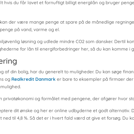
 hvis du får lavet et fornuftigt billigt energilån og bruger penge
, kan der være mange penge at spare på de månedlige regninger
r penge på vand, varme og el.
miljøvenlig løsning og udlede mindre CO2 som dansker. Dertil k
ghederne for lån til energiforbedringer her, så du kan komme i 
ering
ing af din bolig, har du generelt to muligheder. Du kan søge fina
ans og
Realkredit Danmark
er bare to eksempler på firmaer der e
 mulighed.
din privatøkonomi og formålet med pengene, der afgører hvor st
ceptere dit ønske og her er online udbyderne et godt alternativ. D
ned til 4,8 %. Så det er i hvert fald værd at give et forsøg. Du k