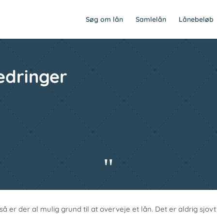
Søg om lån
Samlelån
Lånebeløb
bedringer
"
å er der al mulig grund til at overveje et lån. Det er aldrig sjov