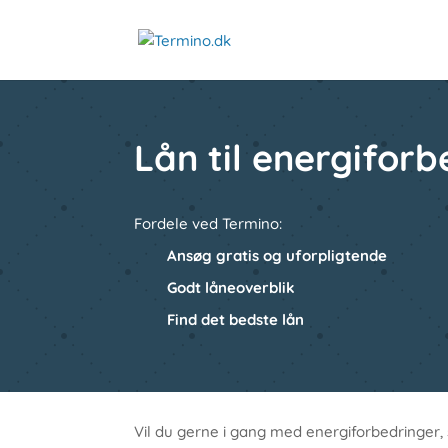
Lån til energifor
Fordele ved Termino:
Ansøg gratis og uforpligtende
Godt låneoverblik
Find det bedste lån
Vil du gerne i gang med energiforbedringer, s