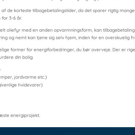
en af de korteste tilbagebetalingstider, da det sparer rigtig man
for 3-6 år.
lt oliefyr med en anden opvarmningsform, kan tilbagebetalingen 
ring og nemt kan tjene sig selv hjem, inden for en overskuelig fr
lige former for energiforbedringer, du bør overveje. Der er rige
urdere din bolig.
)
mper, jordvarme etc.)
givenlige hvidevarer)
æste energiprojekt.