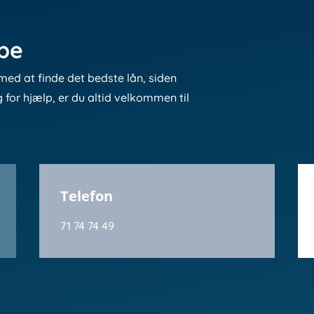
lpe
med at finde det bedste lån, siden
g for hjælp, er du altid velkommen til
Telefon
71 74 74 49