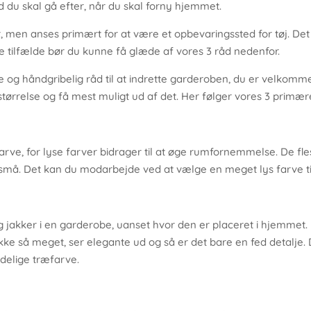
d du skal gå efter, når du skal forny hjemmet.
n anses primært for at være et opbevaringssted for tøj. Det k
le tilfælde bør du kunne få glæde af vores 3 råd nedenfor.
g håndgribelig råd til at indrette garderoben, du er velkommen 
tørrelse og få mest muligt ud af det. Her følger vores 3 primære
arve, for lyse farver bidrager til at øge rumfornemmelse. De fl
r små. Det kan du modarbejde ved at vælge en meget lys farve t
 og jakker i en garderobe, uanset hvor den er placeret i hjemmet
kke så meget, ser elegante ud og så er det bare en fed detalje. D
delige træfarve.