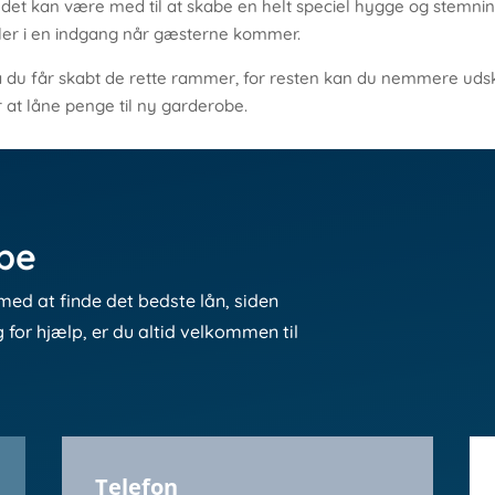
or det kan være med til at skabe en helt speciel hygge og stemn
eller i en indgang når gæsterne kommer.
å du får skabt de rette rammer, for resten kan du nemmere udski
r at låne penge til ny garderobe.
lpe
med at finde det bedste lån, siden
g for hjælp, er du altid velkommen til
Telefon