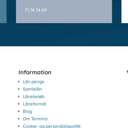
71 74 74 49
Information
Lån penge
Samlelån
Lånebeløb
Låneformål
Blog
Om Termino
Cookie- og persondatapolitik