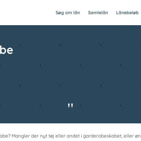
Søg om lån
Samlelån
Lånebeløb
obe
"
obe? Mangler der nyt tøj eller andet i garderobeskabet, eller 